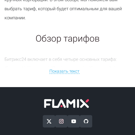
выбрать тариф, который будет оптимальным для вашей
компании.
Обзор тарифов
Битрикс24 включает в себя четыре основных тарифа:
"Базовый", "Стандарт", "Профессионал" и "Ентерпрайз". Ниже
Показать текст
представлены особенности каждого из них:
Базовый:
Идеально подходит для небольших команд до 5
человек. Включает основные инструменты для
управления задачами, CRM и 5 ГБ для хранения файлов.
Стандарт:
Разработан для средних компаний до 50